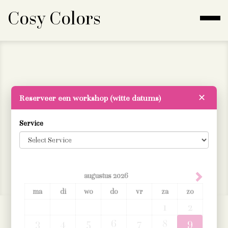
Cosy Colors
Cosy Colors by Grazinka
Reserveer een workshop (witte datums)
✕
Service
grazinka@cosycolors.be
0478 99 97 49
Algemene voorwaarden
augustus
2026
ma
di
wo
do
vr
za
zo
1
2
9
3
4
5
6
7
8