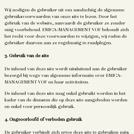
Wij nodigen de gebruiker uit om aandachtig de algemene
gebruiksvoorwaarden van onze site te lezen. Door het
gebruik van de website, aanvaardt de gebruiker ze zonder
enig voorbehoud. EMICA-MANAGEMENT VOF behoudt zich
het recht voor deze voorwaarden te wijzigen, wij raden de
gebruiker daarom aan ze regelmatig te raadplegen.
3. Gebruik van de site
De inhoud van deze site wordt uitsluitend aan de gebruiker
bezorgd bij wege van algemene informatie over EMICA-
MANAGEMENT VOF en haar activiteiten.
De inhoud van deze site mag enkel gebruikt worden in het
kader van de diensten die op deze site aangeboden worden
en enkel voor persoonlijk gebruik.
4. Ongeoorloofd of verboden gebruik
De gebruiker verbindt zich ertoe deze site te gebruiken mits