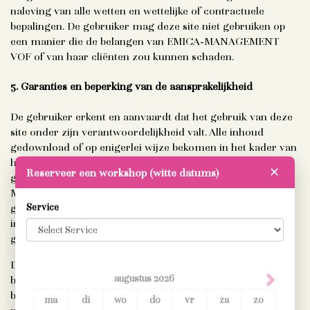
naleving van alle wetten en wettelijke of contractuele
bepalingen. De gebruiker mag deze site niet gebruiken op
een manier die de belangen van EMICA-MANAGEMENT
VOF of van haar cliënten zou kunnen schaden.
5. Garanties en beperking van de aansprakelijkheid
De gebruiker erkent en aanvaardt dat het gebruik van deze
site onder zijn verantwoordelijkheid valt. Alle inhoud
gedownload of op enigerlei wijze bekomen in het kader van
het gebruik van de dienst is op eigen risico van de
Reserveer een workshop (witte datums)
✕
gebruiker. De gebruiker erkent en aanvaardt dat EMICA-
MANAGEMENT VOF niet verantwoordelijk kan worden
gehouden voor welke schade dan ook aan zijn
Service
informaticasysteem of voor verlies van gegevens ten
gevolge van het downloaden van dergerlijke inhoud.
Deze dienst wordt u aangeboden in de staat waarin hij zich
augustus
2026
bevindt en is toegankelijk in functie van zijn
beschikbaarheid. EMICA-MANAGEMENT VOF garandeert
ma
di
wo
do
vr
za
zo
niet dat de dienst niet onderbroken wordt, de