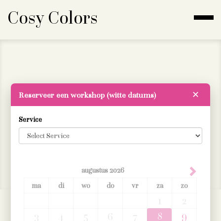
Cosy Colors
Cosy Colors by Grazinka
Reserveer een workshop (witte datums)
✕
Service
grazinka@cosycolors.be
0478 99 97 49
Algemene voorwaarden
augustus
2026
ma
di
wo
do
vr
za
zo
1
2
8
9
3
4
5
6
7