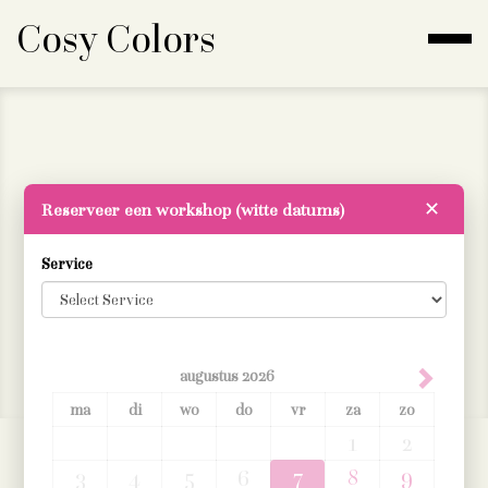
Cosy Colors
Cosy Colors by Grazinka
Reserveer een workshop (witte datums)
✕
Service
grazinka@cosycolors.be
0478 99 97 49
Algemene voorwaarden
augustus
2026
ma
di
wo
do
vr
za
zo
1
2
7
8
9
3
4
5
6